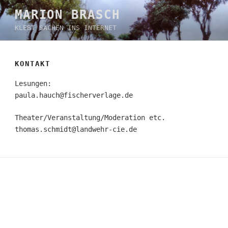
Zum
MARION BRASCH
Inhalt
KLEBT SACHEN INS INTERNET
springen
KONTAKT
Lesungen:
paula.hauch@fischerverlage.de
Theater/Veranstaltung/Moderation etc.
thomas.schmidt@landwehr-cie.de