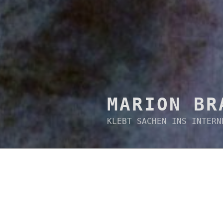
MARION BR
KLEBT SACHEN INS INTERN
BEITRÄGE
VERÖFFENTLICHT
31. DEZEMBER 2014