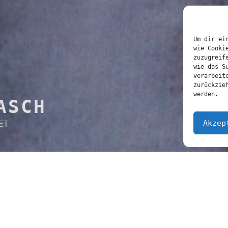
Um dir ei
wie Cooki
zuzugreif
wie das S
verarbeit
zurückzie
werden.
ASCH
Akzep
ET
KATEGORIEN