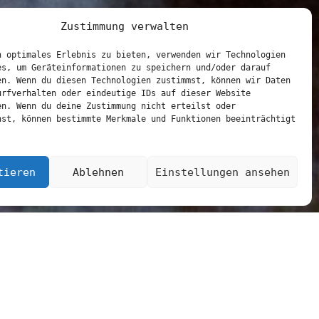
Zustimmung verwalten
n optimales Erlebnis zu bieten, verwenden wir Technologien
es, um Geräteinformationen zu speichern und/oder darauf
en. Wenn du diesen Technologien zustimmst, können wir Daten
urfverhalten oder eindeutige IDs auf dieser Website
en. Wenn du deine Zustimmung nicht erteilst oder
hst, können bestimmte Merkmale und Funktionen beeinträchtigt
Nach
tieren
Ablehnen
Einstellungen ansehen
unten
zum
Inhalt
scrollen