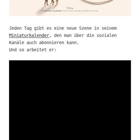
Jeden Tag gibt es eine neue Szene in seinem
Miniaturkalender
, den man über die sozialen
Kanäle auch abonnieren kann.
Und so arbeitet er: