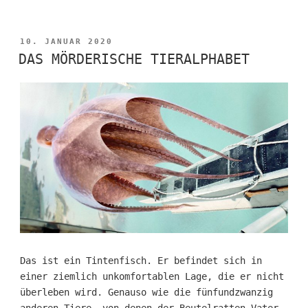
VERÖFFENTLICHT
10. JANUAR 2020
AM
DAS MÖRDERISCHE TIERALPHABET
Das ist ein Tintenfisch. Er befindet sich in
einer ziemlich unkomfortablen Lage, die er nicht
überleben wird. Genauso wie die fünfundzwanzig
anderen Tiere, von denen der Beutelratten-Vater