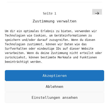
Seitennummerierung
Näch
Seite
1
Seit
der
Zustimmung verwalten
Beiträge
Um dir ein optimales Erlebnis zu bieten, verwenden wir
KATEGORIEN
Technologien wie Cookies, um Geräteinformationen zu
speichern und/oder darauf zuzugreifen. Wenn du diesen
Technologien zustimmst, können wir Daten wie das
Film
Surfverhalten oder eindeutige IDs auf dieser Website
verarbeiten. Wenn du deine Zustimmung nicht erteilst oder
Foto
zurückziehst, können bestimmte Merkmale und Funktionen
beeinträchtigt werden.
Kunst
Literatur
Akzeptieren
Musik
Ablehnen
Radio
Einstellungen ansehen
Tagebuch