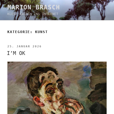
Zum
MARION BRASCH
Inhalt
KLEBT SACHEN INS INTERNET
springen
KATEGORIE:
KUNST
VERÖFFENTLICHT
25. JANUAR 2026
AM
I’M OK