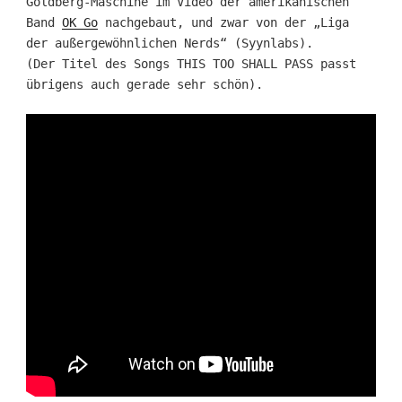
Goldberg-Maschine im Video der amerikanischen
Band
OK Go
nachgebaut, und zwar von der „Liga
der außergewöhnlichen Nerds“ (Syynlabs).
(Der Titel des Songs THIS TOO SHALL PASS passt
übrigens auch gerade sehr schön).