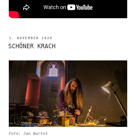
VERÖFFENTLICHT
3. NOVEMBER 2020
AM
SCHÖNER KRACH
Foto: Jan Bartoš