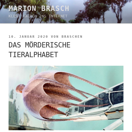
Zum
MARION BRASCH
Inhalt
KLEBT SACHEN INS INTERNET
springen
VERÖFFENTLICHT
10. JANUAR 2020
VON
BRASCHEN
AM
DAS MÖRDERISCHE
TIERALPHABET