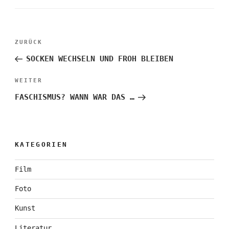
Beitragsnavigation
Vorheriger
ZURÜCK
Beitrag
SOCKEN WECHSELN UND FROH BLEIBEN
Nächster
WEITER
Beitrag
FASCHISMUS? WANN WAR DAS …
KATEGORIEN
Film
Foto
Kunst
Literatur