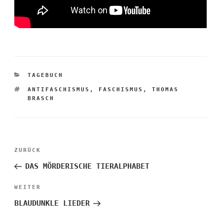
KATEGORIEN
TAGEBUCH
SCHLAGWÖRTER
ANTIFASCHISMUS
,
FASCHISMUS
,
THOMAS
BRASCH
Beitragsnavigation
Vorheriger
ZURÜCK
Beitrag
DAS MÖRDERISCHE TIERALPHABET
Nächster
WEITER
Beitrag
BLAUDUNKLE LIEDER