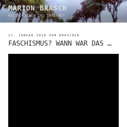
Zum
MARION BRASCH
Inhalt
KLEBT SACHEN INS INTERNET
springen
VERÖFFENTLICHT
27. JANUAR 2020
VON
BRASCHEN
AM
FASCHISMUS? WANN WAR DAS …