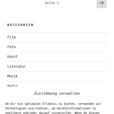
Seitennummerierung
Näch
Seite
1
Seit
der
Beiträge
KATEGORIEN
Film
Foto
Kunst
Literatur
Musik
Radio
Zustimmung verwalten
Tagebuch
Um dir ein optimales Erlebnis zu bieten, verwenden wir
Theater
Technologien wie Cookies, um Geräteinformationen zu
speichern und/oder darauf zuzugreifen. Wenn du diesen