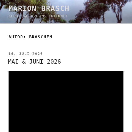
Zum
MARION BRASCH
Inhalt
KLEBT SACHEN INS INTERNET
springen
AUTOR:
BRASCHEN
VERÖFFENTLICHT
16. JULI 2026
AM
MAI & JUNI 2026