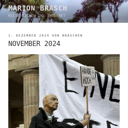
Zum
MARION BRASCH
Inhalt
KLEBT SACHEN INS INTERNET
springen
VERÖFFENTLICHT
1. DEZEMBER 2024
VON
BRASCHEN
AM
NOVEMBER 2024