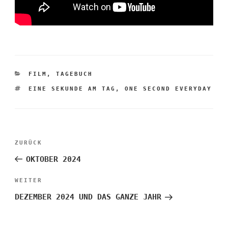
KATEGORIEN
FILM
,
TAGEBUCH
SCHLAGWÖRTER
EINE SEKUNDE AM TAG
,
ONE SECOND EVERYDAY
Beitragsnavigation
Vorheriger
ZURÜCK
Beitrag
OKTOBER 2024
Nächster
WEITER
Beitrag
DEZEMBER 2024 UND DAS GANZE JAHR