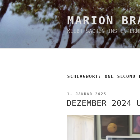
Zum
Inhalt
springen
MARION BR
KLEBT SACHEN INS INTERN
SCHLAGWORT:
ONE SECOND 
VERÖFFENTLICHT
1. JANUAR 2025
AM
DEZEMBER 2024 