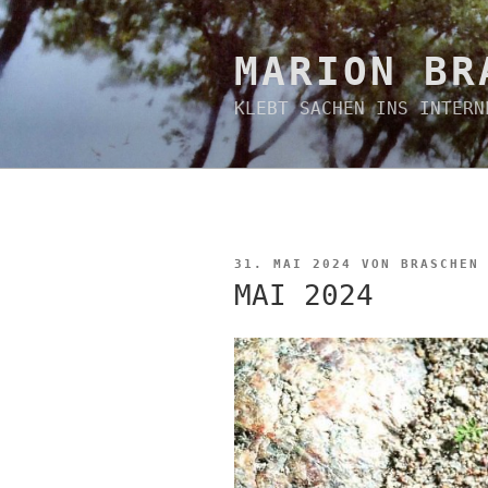
Zum
Inhalt
springen
MARION BR
KLEBT SACHEN INS INTERN
VERÖFFENTLICHT
31. MAI 2024
VON
BRASCHEN
AM
MAI 2024