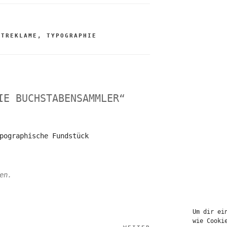
HTREKLAME
,
TYPOGRAPHIE
IE BUCHSTABENSAMMLER“
pographische Fundstück
en.
Um dir ei
wie Cooki
tion