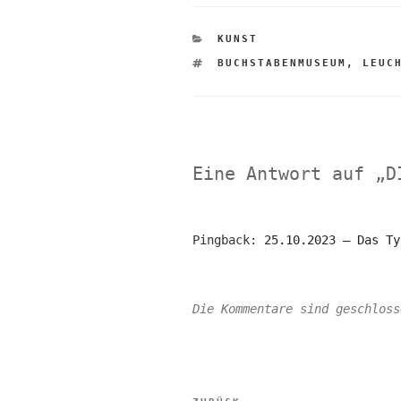
KATEGORIEN
KUNST
SCHLAGWÖRTER
BUCHSTABENMUSEUM
,
LEUC
Eine Antwort auf „D
Pingback:
25.10.2023 – Das Ty
Die Kommentare sind geschloss
Beitragsnaviga