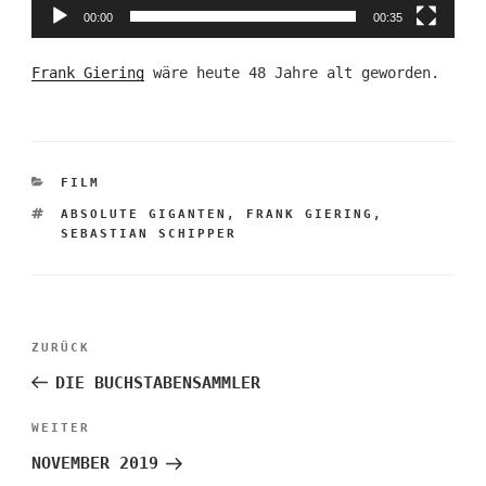
00:00
00:35
Frank Giering
wäre heute 48 Jahre alt geworden.
KATEGORIEN
FILM
SCHLAGWÖRTER
ABSOLUTE GIGANTEN
,
FRANK GIERING
,
SEBASTIAN SCHIPPER
Beitragsnavigation
Vorheriger
ZURÜCK
Beitrag
DIE BUCHSTABENSAMMLER
Nächster
WEITER
Beitrag
NOVEMBER 2019