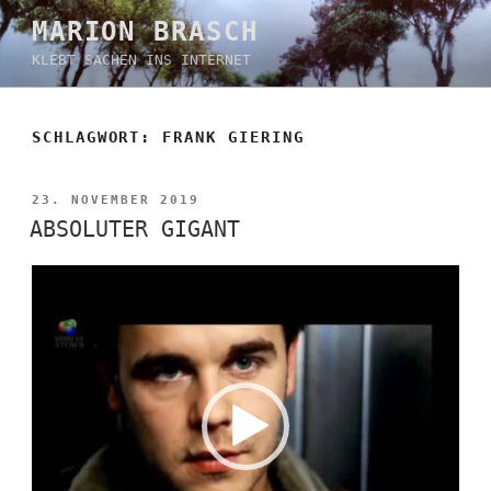
Zum
MARION BRASCH
Inhalt
KLEBT SACHEN INS INTERNET
springen
SCHLAGWORT:
FRANK GIERING
VERÖFFENTLICHT
23. NOVEMBER 2019
AM
ABSOLUTER GIGANT
Video-
Player