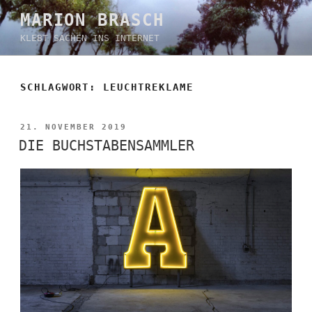
Zum
MARION BRASCH
Inhalt
KLEBT SACHEN INS INTERNET
springen
SCHLAGWORT:
LEUCHTREKLAME
VERÖFFENTLICHT
21. NOVEMBER 2019
AM
DIE BUCHSTABENSAMMLER