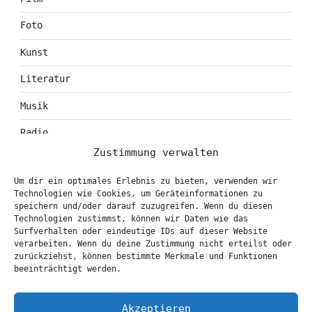
Foto
Kunst
Literatur
Musik
Radio
Zustimmung verwalten
Tagebuch
Um dir ein optimales Erlebnis zu bieten, verwenden wir
Theater
Technologien wie Cookies, um Geräteinformationen zu
speichern und/oder darauf zuzugreifen. Wenn du diesen
Technologien zustimmst, können wir Daten wie das
Surfverhalten oder eindeutige IDs auf dieser Website
KONTAKT & BOOKING
verarbeiten. Wenn du deine Zustimmung nicht erteilst oder
zurückziehst, können bestimmte Merkmale und Funktionen
info@marionbrasch.de
beeinträchtigt werden.
Akzeptieren