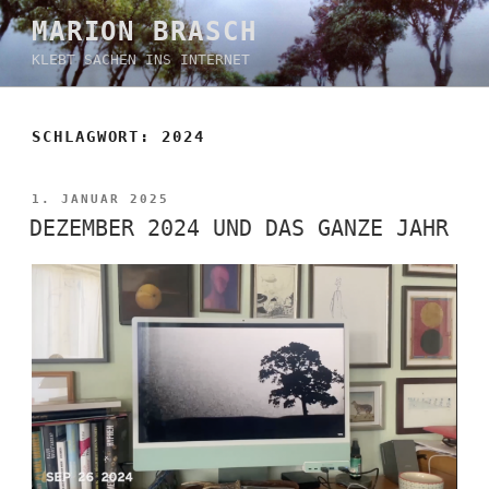
Zum
MARION BRASCH
Inhalt
KLEBT SACHEN INS INTERNET
springen
SCHLAGWORT:
2024
VERÖFFENTLICHT
1. JANUAR 2025
AM
DEZEMBER 2024 UND DAS GANZE JAHR