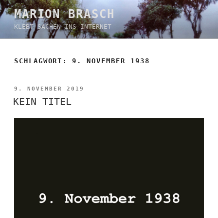
Zum
MARION BRASCH
Inhalt
KLEBT SACHEN INS INTERNET
springen
SCHLAGWORT:
9. NOVEMBER 1938
VERÖFFENTLICHT
9. NOVEMBER 2019
AM
KEIN TITEL