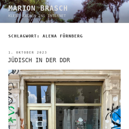
Zum
MARION BRASCH
Inhalt
KLEBT SACHEN INS INTERNET
springen
SCHLAGWORT:
ALENA FÜRNBERG
VERÖFFENTLICHT
1. OKTOBER 2023
AM
JÜDISCH IN DER DDR