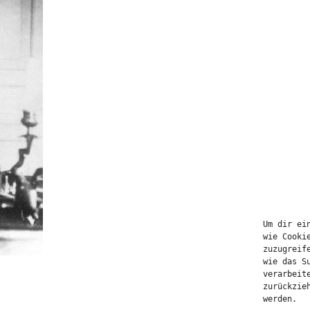
Um dir ei
wie Cooki
zuzugreif
wie das S
verarbeit
zurückzie
werden.