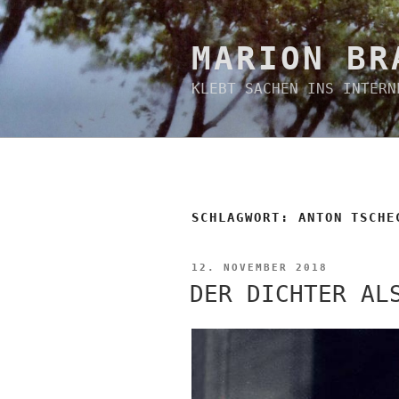
Zum
Inhalt
springen
MARION BR
KLEBT SACHEN INS INTERN
SCHLAGWORT:
ANTON TSCHE
VERÖFFENTLICHT
12. NOVEMBER 2018
AM
DER DICHTER AL