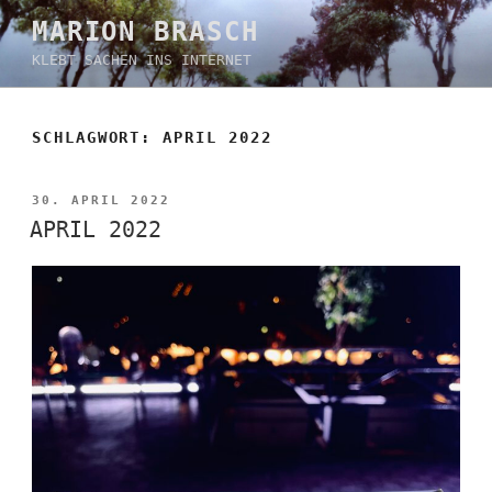
Zum
MARION BRASCH
Inhalt
KLEBT SACHEN INS INTERNET
springen
SCHLAGWORT:
APRIL 2022
VERÖFFENTLICHT
30. APRIL 2022
AM
APRIL 2022