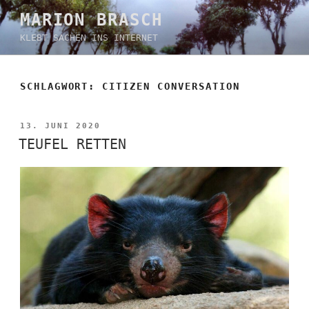
Zum
MARION BRASCH
Inhalt
KLEBT SACHEN INS INTERNET
springen
SCHLAGWORT:
CITIZEN CONVERSATION
VERÖFFENTLICHT
13. JUNI 2020
AM
TEUFEL RETTEN