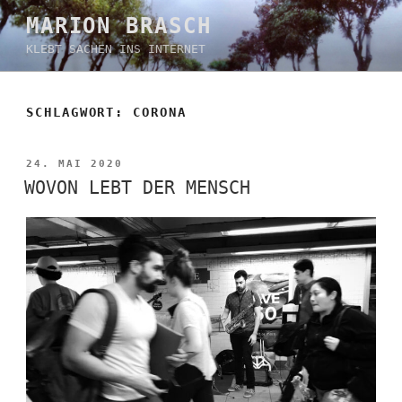
Zum
MARION BRASCH
Inhalt
KLEBT SACHEN INS INTERNET
springen
SCHLAGWORT:
CORONA
VERÖFFENTLICHT
24. MAI 2020
AM
WOVON LEBT DER MENSCH