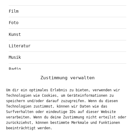
Film
Foto
Kunst
Literatur
Musik
Radio
Zustimmung verwalten
Tagebuch
Um dir ein optimales Erlebnis zu bieten, verwenden wir
Theater
Technologien wie Cookies, um Geräteinformationen zu
speichern und/oder darauf zuzugreifen. Wenn du diesen
Technologien zustimmst, können wir Daten wie das
Surfverhalten oder eindeutige IDs auf dieser Website
KONTAKT & BOOKING
verarbeiten. Wenn du deine Zustimmung nicht erteilst oder
zurückziehst, können bestimmte Merkmale und Funktionen
info@marionbrasch.de
beeinträchtigt werden.