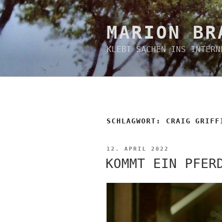
Zum
Inhalt
springen
MARION BR
KLEBT SACHEN INS INTERN
SCHLAGWORT:
CRAIG GRIFF
VERÖFFENTLICHT
12. APRIL 2022
AM
KOMMT EIN PFER