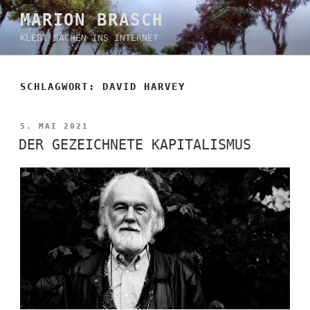
Zum
MARION BRASCH
Inhalt
KLEBT SACHEN INS INTERNET
springen
SCHLAGWORT:
DAVID HARVEY
VERÖFFENTLICHT
5. MAI 2021
AM
DER GEZEICHNETE KAPITALISMUS