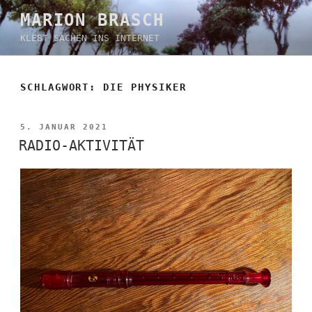
Zum
MARION BRASCH
Inhalt
KLEBT SACHEN INS INTERNET
springen
SCHLAGWORT:
DIE PHYSIKER
VERÖFFENTLICHT
5. JANUAR 2021
AM
RADIO-AKTIVITÄT