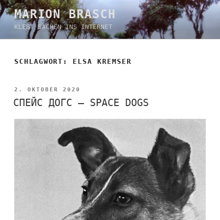
Zum
MARION BRASCH
Inhalt
KLEBT SACHEN INS INTERNET
springen
SCHLAGWORT:
ELSA KREMSER
VERÖFFENTLICHT
2. OKTOBER 2020
AM
СПЕЙС ДОГС – SPACE DOGS