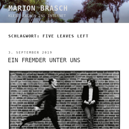
Zum
MARION BRASCH
Inhalt
KLEBT SACHEN INS INTERNET
springen
SCHLAGWORT:
FIVE LEAVES LEFT
VERÖFFENTLICHT
3. SEPTEMBER 2019
AM
EIN FREMDER UNTER UNS