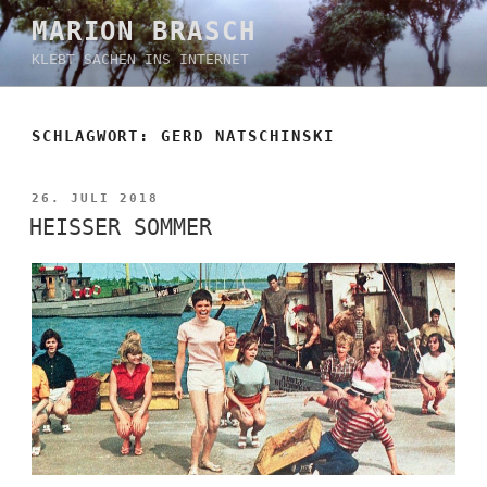
Zum
MARION BRASCH
Inhalt
KLEBT SACHEN INS INTERNET
springen
SCHLAGWORT:
GERD NATSCHINSKI
VERÖFFENTLICHT
26. JULI 2018
AM
HEISSER SOMMER