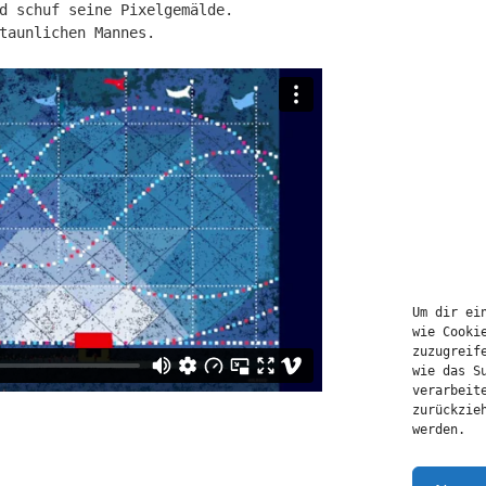
d schuf seine Pixelgemälde.
taunlichen Mannes.
Um dir ei
wie Cooki
zuzugreif
wie das S
verarbeit
zurückzie
werden.