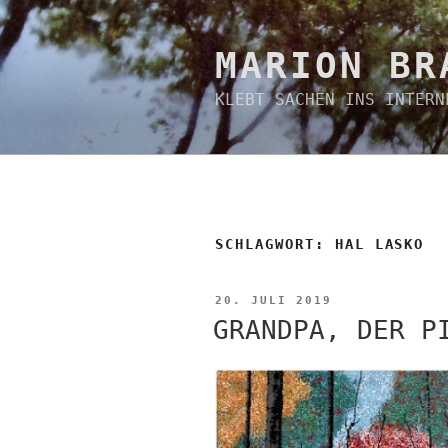
Zum
Inhalt
springen
MARION BR
KLEBT SACHEN INS INTERN
SCHLAGWORT:
HAL LASKO
VERÖFFENTLICHT
20. JULI 2019
AM
GRANDPA, DER P