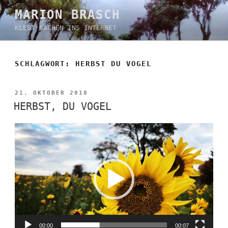
Zum
MARION BRASCH
Inhalt
KLEBT SACHEN INS INTERNET
springen
SCHLAGWORT:
HERBST DU VOGEL
VERÖFFENTLICHT
21. OKTOBER 2018
AM
HERBST, DU VOGEL
Video-
Player
00:00
00:07