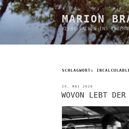
Zum
Inhalt
springen
MARION BR
KLEBT SACHEN INS INTERN
SCHLAGWORT:
INCALCULABL
VERÖFFENTLICHT
24. MAI 2020
AM
WOVON LEBT DER