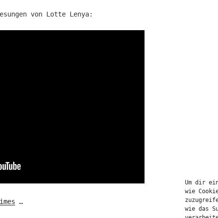
esungen von Lotte Lenya:
Um dir ei
wie Cooki
zuzugreif
imes
…
wie das S
verarbeit