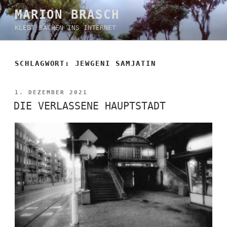
Zum
MARION BRASCH
Inhalt
KLEBT SACHEN INS INTERNET
springen
SCHLAGWORT:
JEWGENI SAMJATIN
VERÖFFENTLICHT
1. DEZEMBER 2021
AM
DIE VERLASSENE HAUPTSTADT