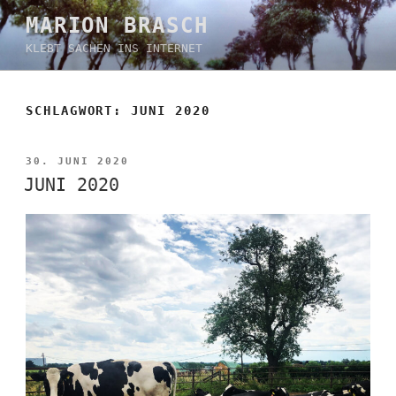
Zum
MARION BRASCH
Inhalt
KLEBT SACHEN INS INTERNET
springen
SCHLAGWORT:
JUNI 2020
VERÖFFENTLICHT
30. JUNI 2020
AM
JUNI 2020