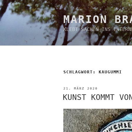
Zum
Inhalt
springen
MARION BR
KLEBT SACHEN INS INTERN
SCHLAGWORT:
KAUGUMMI
VERÖFFENTLICHT
21. MÄRZ 2020
AM
KUNST KOMMT VO