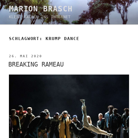
Zum
MARION BRASCH
Inhalt
KLEBT SACHEN INS INTERNET
springen
SCHLAGWORT:
KRUMP DANCE
VERÖFFENTLICHT
26. MAI 2020
AM
BREAKING RAMEAU