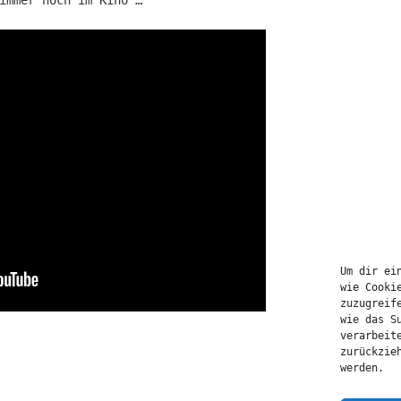
Um dir ei
wie Cooki
zuzugreif
wie das S
verarbeit
zurückzie
werden.