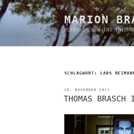
Zum
Inhalt
springen
MARION BR
KLEBT SACHEN INS INTERN
SCHLAGWORT:
LARS REIMAN
VERÖFFENTLICHT
28. NOVEMBER 2021
AM
THOMAS BRASCH 