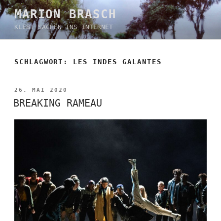
Zum
MARION BRASCH
Inhalt
KLEBT SACHEN INS INTERNET
springen
SCHLAGWORT:
LES INDES GALANTES
VERÖFFENTLICHT
26. MAI 2020
AM
BREAKING RAMEAU