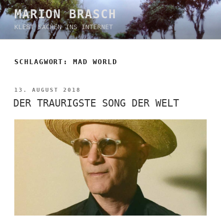
Zum
MARION BRASCH
Inhalt
KLEBT SACHEN INS INTERNET
springen
SCHLAGWORT:
MAD WORLD
VERÖFFENTLICHT
13. AUGUST 2018
AM
DER TRAURIGSTE SONG DER WELT