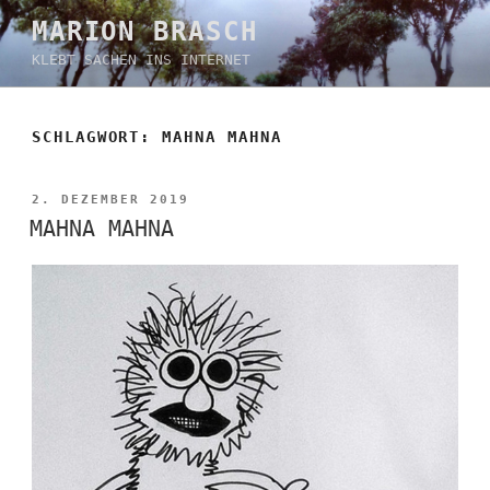
Zum
MARION BRASCH
Inhalt
KLEBT SACHEN INS INTERNET
springen
SCHLAGWORT:
MAHNA MAHNA
VERÖFFENTLICHT
2. DEZEMBER 2019
AM
MAHNA MAHNA