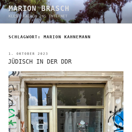
Zum
MARION BRASCH
Inhalt
KLEBT SACHEN INS INTERNET
springen
SCHLAGWORT:
MARION KAHNEMANN
VERÖFFENTLICHT
1. OKTOBER 2023
AM
JÜDISCH IN DER DDR