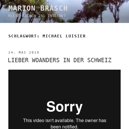
Zum
MARION BRASCH
Inhalt
KLEBT SACHEN INS INTERNET
springen
SCHLAGWORT:
MICHAEL LUISIER
VERÖFFENTLICHT
24. MAI 2019
AM
LIEBER WOANDERS IN DER SCHWEIZ