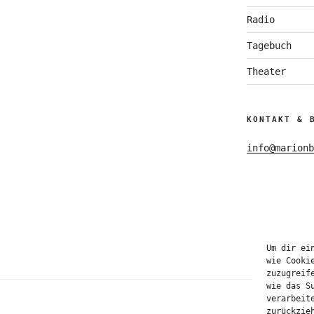
Radio
Tagebuch
Theater
KONTAKT & 
info@marionb
Um dir ei
wie Cooki
zuzugreif
wie das S
verarbeit
zurückzie