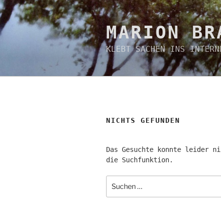
Zum
Inhalt
springen
MARION BR
KLEBT SACHEN INS INTERN
NICHTS GEFUNDEN
Das Gesuchte konnte leider ni
die Suchfunktion.
Suchen
nach: