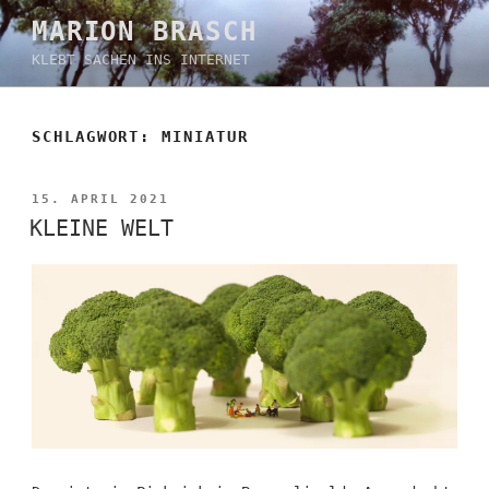
Zum
MARION BRASCH
Inhalt
KLEBT SACHEN INS INTERNET
springen
SCHLAGWORT:
MINIATUR
VERÖFFENTLICHT
15. APRIL 2021
AM
KLEINE WELT