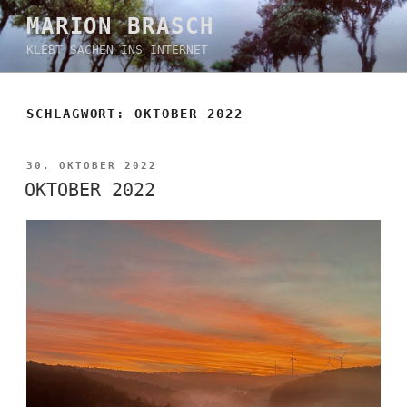
Zum
MARION BRASCH
Inhalt
KLEBT SACHEN INS INTERNET
springen
SCHLAGWORT:
OKTOBER 2022
VERÖFFENTLICHT
30. OKTOBER 2022
AM
OKTOBER 2022