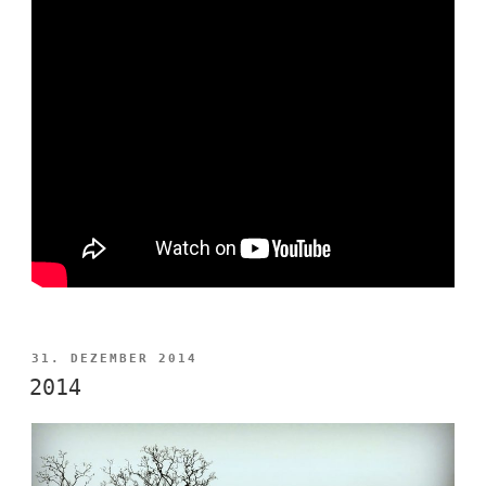
VERÖFFENTLICHT
31. DEZEMBER 2014
AM
2014