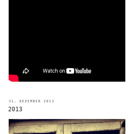
VERÖFFENTLICHT
31. DEZEMBER 2013
AM
2013