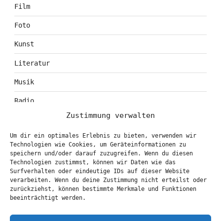
Film
Foto
Kunst
Literatur
Musik
Radio
Zustimmung verwalten
Tagebuch
Um dir ein optimales Erlebnis zu bieten, verwenden wir
Theater
Technologien wie Cookies, um Geräteinformationen zu
speichern und/oder darauf zuzugreifen. Wenn du diesen
Technologien zustimmst, können wir Daten wie das
Surfverhalten oder eindeutige IDs auf dieser Website
KONTAKT & BOOKING
verarbeiten. Wenn du deine Zustimmung nicht erteilst oder
zurückziehst, können bestimmte Merkmale und Funktionen
info@marionbrasch.de
beeinträchtigt werden.