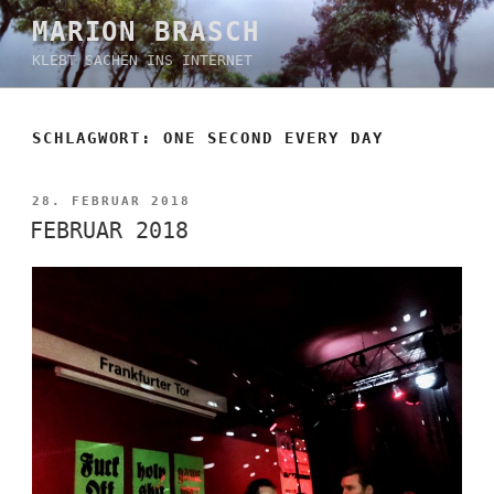
Zum
MARION BRASCH
Inhalt
KLEBT SACHEN INS INTERNET
springen
SCHLAGWORT:
ONE SECOND EVERY DAY
VERÖFFENTLICHT
28. FEBRUAR 2018
AM
FEBRUAR 2018