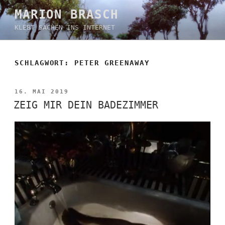
Zum
MARION BRASCH
Inhalt
KLEBT SACHEN INS INTERNET
springen
SCHLAGWORT:
PETER GREENAWAY
VERÖFFENTLICHT
16. MAI 2019
AM
ZEIG MIR DEIN BADEZIMMER