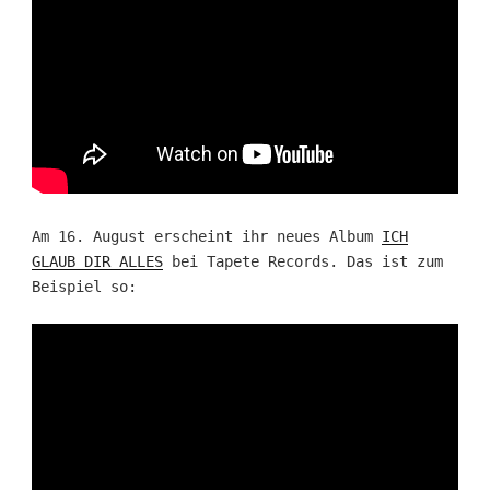
Am 16. August erscheint ihr neues Album
ICH
GLAUB DIR ALLES
bei Tapete Records. Das ist zum
Beispiel so: