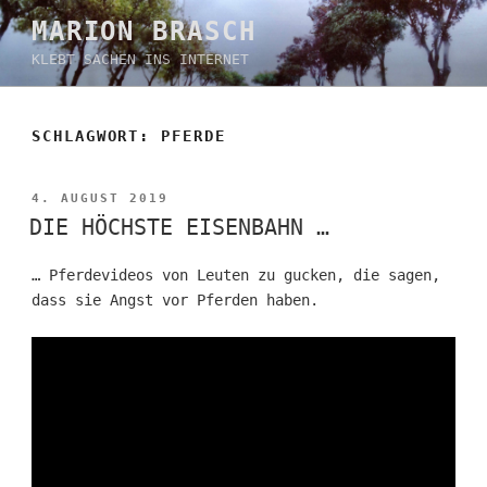
Zum
MARION BRASCH
Inhalt
KLEBT SACHEN INS INTERNET
springen
SCHLAGWORT:
PFERDE
VERÖFFENTLICHT
4. AUGUST 2019
AM
DIE HÖCHSTE EISENBAHN …
… Pferdevideos von Leuten zu gucken, die sagen,
dass sie Angst vor Pferden haben.