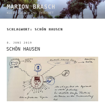
Zum
MARION BRASCH
Inhalt
KLEBT SACHEN INS INTERNET
springen
SCHLAGWORT:
SCHÖN HAUSEN
VERÖFFENTLICHT
8. JUNI 2019
AM
SCHÖN HAUSEN