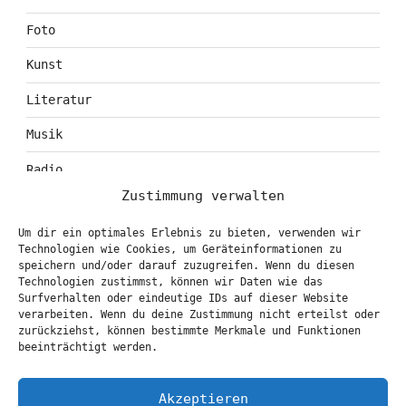
Foto
Kunst
Literatur
Musik
Radio
Zustimmung verwalten
Tagebuch
Um dir ein optimales Erlebnis zu bieten, verwenden wir
Theater
Technologien wie Cookies, um Geräteinformationen zu
speichern und/oder darauf zuzugreifen. Wenn du diesen
Technologien zustimmst, können wir Daten wie das
Surfverhalten oder eindeutige IDs auf dieser Website
KONTAKT & BOOKING
verarbeiten. Wenn du deine Zustimmung nicht erteilst oder
zurückziehst, können bestimmte Merkmale und Funktionen
info@marionbrasch.de
beeinträchtigt werden.
Akzeptieren