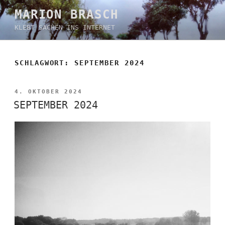
Zum
MARION BRASCH
Inhalt
KLEBT SACHEN INS INTERNET
springen
SCHLAGWORT:
SEPTEMBER 2024
VERÖFFENTLICHT
4. OKTOBER 2024
AM
SEPTEMBER 2024