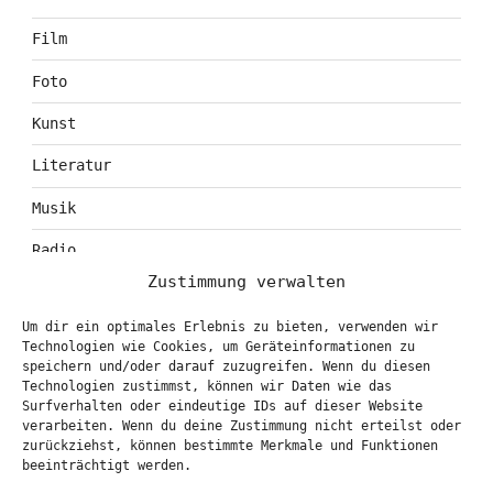
Film
Foto
Kunst
Literatur
Musik
Radio
Zustimmung verwalten
Tagebuch
Um dir ein optimales Erlebnis zu bieten, verwenden wir
Theater
Technologien wie Cookies, um Geräteinformationen zu
speichern und/oder darauf zuzugreifen. Wenn du diesen
Technologien zustimmst, können wir Daten wie das
Surfverhalten oder eindeutige IDs auf dieser Website
KONTAKT & BOOKING
verarbeiten. Wenn du deine Zustimmung nicht erteilst oder
zurückziehst, können bestimmte Merkmale und Funktionen
info@marionbrasch.de
beeinträchtigt werden.