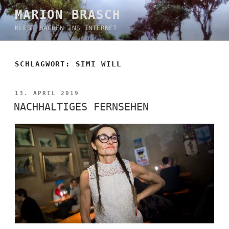
Zum
MARION BRASCH
Inhalt
KLEBT SACHEN INS INTERNET
springen
SCHLAGWORT:
SIMI WILL
VERÖFFENTLICHT
13. APRIL 2019
AM
NACHHALTIGES FERNSEHEN