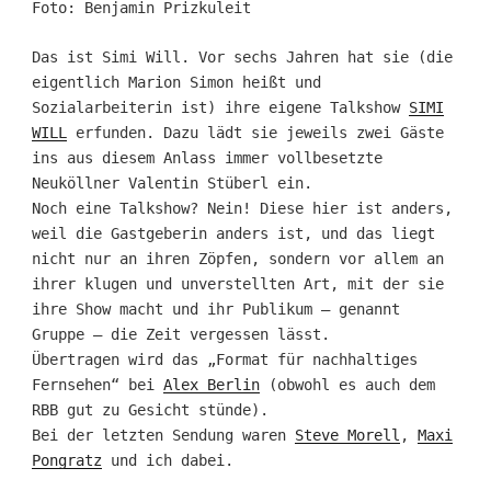
Foto: Benjamin Prizkuleit
Das ist Simi Will. Vor sechs Jahren hat sie (die
eigentlich Marion Simon heißt und
Sozialarbeiterin ist) ihre eigene Talkshow
SIMI
WILL
erfunden. Dazu lädt sie jeweils zwei Gäste
ins aus diesem Anlass immer vollbesetzte
Neuköllner Valentin Stüberl ein.
Noch eine Talkshow? Nein! Diese hier ist anders,
weil die Gastgeberin anders ist, und das liegt
nicht nur an ihren Zöpfen, sondern vor allem an
ihrer klugen und unverstellten Art, mit der sie
ihre Show macht und ihr Publikum – genannt
Gruppe – die Zeit vergessen lässt.
Übertragen wird das „Format für nachhaltiges
Fernsehen“ bei
Alex Berlin
(obwohl es auch dem
RBB gut zu Gesicht stünde).
Bei der letzten Sendung waren
Steve Morell
,
Maxi
Pongratz
und ich dabei.