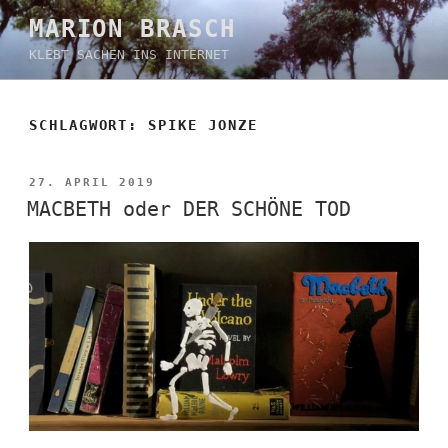
Zum
MARION BRASCH
Inhalt
KLEBT SACHEN INS INTERNET
springen
SCHLAGWORT:
SPIKE JONZE
VERÖFFENTLICHT
27. APRIL 2019
AM
MACBETH oder DER SCHÖNE TOD