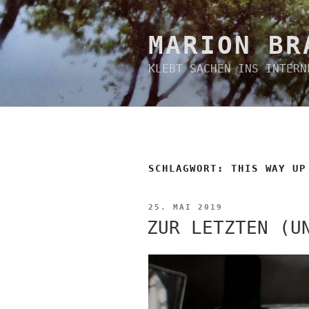
Zum
Inhalt
springen
MARION BR
KLEBT SACHEN INS INTERN
SCHLAGWORT:
THIS WAY UP
VERÖFFENTLICHT
25. MAI 2019
AM
ZUR LETZTEN (U